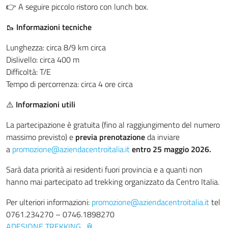
👉 A seguire piccolo ristoro con lunch box.
🥾
Informazioni tecniche
Lunghezza: circa 8/9 km circa
Dislivello: circa 400 m
Difficoltà: T/E
Tempo di percorrenza: circa 4 ore circa
⚠️
Informazioni utili
La partecipazione è gratuita (fino al raggiungimento del numero
massimo previsto) e
previa prenotazione
da inviare
a
promozione@
aziendacentroitalia.it
entro
25 maggio 2026.
Sarà data priorità ai residenti fuori provincia e a quanti non
hanno mai partecipato ad trekking organizzato da Centro Italia.
Per ulteriori informazioni:
promozione@
aziendacentroitalia.it
tel
0761.234270 – 0746.1898270
ADESIONE TREKKING