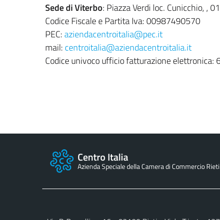
Sede di Viterbo
: Piazza Verdi loc. Cunicchio, ,
Codice Fiscale e Partita Iva: 00987490570
PEC:
aziendacentroitalia@pec.it
mail:
centroitalia@aziendacentroitalia.it
Codice univoco ufficio fatturazione elettronica: 
Centro Italia
Azienda Speciale della Camera di Commercio Rieti