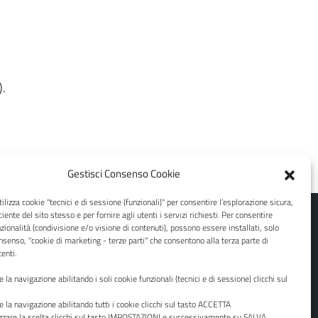
).
Gestisci Consenso Cookie
ilizza cookie "tecnici e di sessione (funzionali)" per consentire l’esplorazione sicura,
ciente del sito stesso e per fornire agli utenti i servizi richiesti. Per consentire
zionalità (condivisione e/o visione di contenuti), possono essere installati, solo
nsenso, "cookie di marketing - terze parti" che consentono alla terza parte di
tenti.
 la navigazione abilitando i soli cookie funzionali (tecnici e di sessione) clicchi sul
 la navigazione abilitando tutti i cookie clicchi sul tasto ACCETTA
zzare la scelta clicchi sul tasto IMPOSTAZIONI e successivamente su SALVA