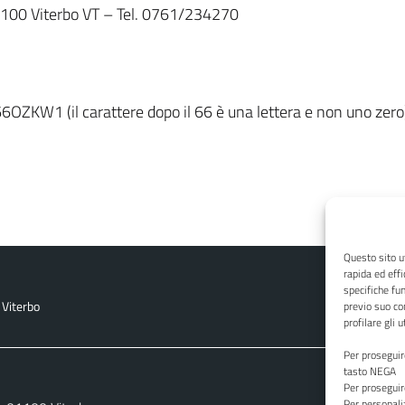
 01100 Viterbo VT – Tel. 0761/234270
66OZKW1 (il carattere dopo il 66 è una lettera e non uno zero
Questo sito ut
rapida ed effi
specifiche fun
 Viterbo
previo suo co
profilare gli u
Per proseguire
tasto NEGA
Per proseguire
Per personali