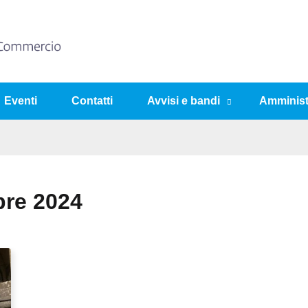
Eventi
Contatti
Avvisi e bandi
Amminist
bre 2024