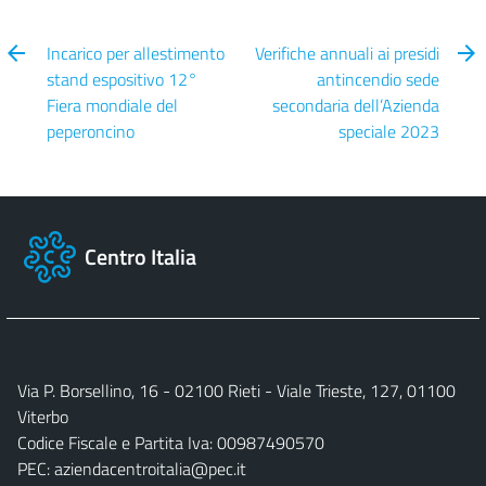
Incarico per allestimento
Verifiche annuali ai presidi
stand espositivo 12°
antincendio sede
Fiera mondiale del
secondaria dell’Azienda
peperoncino
speciale 2023
Centro Italia
Via P. Borsellino, 16 - 02100 Rieti - Viale Trieste, 127, 01100
Viterbo
Codice Fiscale e Partita Iva: 00987490570
PEC:
aziendacentroitalia@pec.it