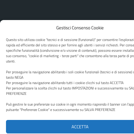
Gestisci Consenso Cookie
Questo sito utilizza cookie "tecnici e di sessione (funzionali)" per consentire l’esploraz
rapida ed efficiente del sito stesso e per fornire agli utenti i servizi richiesti. Per cons
specifiche funzionalità (condivisione e/o visione di contenuti), possono essere installat
suo consenso, "cookie di marketing - terze parti" che consentono alla terza parte di pro
utenti.
Per proseguire la navigazione abilitando i soli cookie funzionali (tecnici e di sessione) c
tasto NEGA
Per proseguire la navigazione abilitando tutti i cookie clicchi sul tasto ACCETTA
Per personalizzare la scelta clicchi sul tasto IMPOSTAZIONI e successivamente su SA
PREFERENZE
Può gestire le sue preferenze sui cookie in ogni momento riaprendo il banner con l'ap
pulsante "Preferenze Cookie" e successivamente su SALVA PREFERENZE
ACCETTA