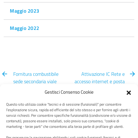
Maggio 2023
Maggio 2022
Fornitura combustibile
Attivazione IC Rete e
sede secondaria viale
accesso internet e posta
Trieste 27 Viterbo
elettronica
Gestisci Consenso Cookie
Questo sito utilizza cookie "tecnici e di sessione (funzionali)" per consentire
l’esplorazione sicura, rapida ed efficiente del sito stesso e per fornire agli utenti i
servizi richiesti. Per consentire specifiche funzionalità (condivisione e/o visione di
contenuti), possono essere installati, solo previo suo consenso, "cookie di
Centro Italia
marketing - terze parti" che consentono alla terza parte di profilare gli utenti.
Per proseguire la navigazione abilitando i soli cookie funzionali (tecnici e di