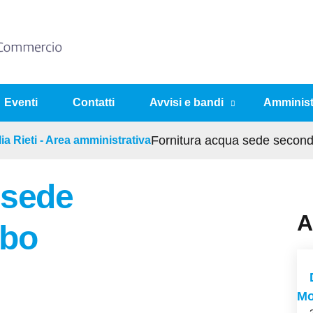
Eventi
Contatti
Avvisi e bandi
Amminist
ia Rieti - Area amministrativa
Fornitura acqua sede second
 sede
A
rbo
Mo