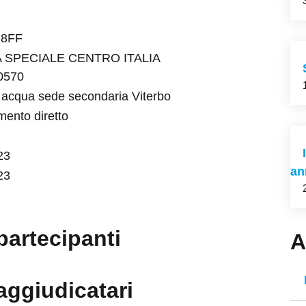
D8FF
 SPECIALE CENTRO ITALIA
0570
 acqua sede secondaria Viterbo
mento diretto
23
an
23
partecipanti
A
aggiudicatari