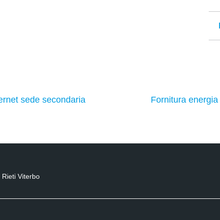
ternet sede secondaria
Fornitura energia
Rieti Viterbo