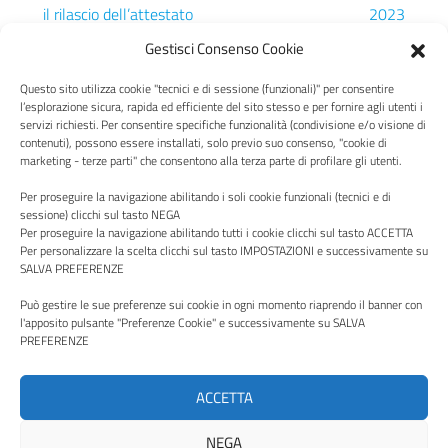
il rilascio dell’attestato
2023
relativo all’intervento IAP
Gestisci Consenso Cookie
Questo sito utilizza cookie "tecnici e di sessione (funzionali)" per consentire
l’esplorazione sicura, rapida ed efficiente del sito stesso e per fornire agli utenti i
servizi richiesti. Per consentire specifiche funzionalità (condivisione e/o visione di
contenuti), possono essere installati, solo previo suo consenso, "cookie di
Centro Italia
marketing - terze parti" che consentono alla terza parte di profilare gli utenti.
Per proseguire la navigazione abilitando i soli cookie funzionali (tecnici e di
sessione) clicchi sul tasto NEGA
Per proseguire la navigazione abilitando tutti i cookie clicchi sul tasto ACCETTA
Per personalizzare la scelta clicchi sul tasto IMPOSTAZIONI e successivamente su
SALVA PREFERENZE
Via P. Borsellino, 16 - 02100 Rieti - Viale Trieste, 127, 01100
Viterbo
Può gestire le sue preferenze sui cookie in ogni momento riaprendo il banner con
l'apposito pulsante "Preferenze Cookie" e successivamente su SALVA
Codice Fiscale e Partita Iva: 00987490570
PREFERENZE
PEC:
aziendacentroitalia@pec.it
ACCETTA
NEGA