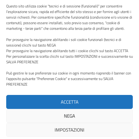
Questo sito utilizza cookie "tecnici e di sessione (funzionali)" per consentire
l’esplorazione sicura, rapida ed efficiente del sito stesso e per fornire agli utenti i
servizi richiesti. Per consentire specifiche funzionalità (condivisione e/o visione di
contenuti), possono essere installati, solo previo suo consenso, "cookie di
Centro Italia
marketing - terze parti" che consentono alla terza parte di profilare gli utenti.
Per proseguire la navigazione abilitando i soli cookie funzionali (tecnici e di
sessione) clicchi sul tasto NEGA
Per proseguire la navigazione abilitando tutti i cookie clicchi sul tasto ACCETTA
Per personalizzare la scelta clicchi sul tasto IMPOSTAZIONI e successivamente su
SALVA PREFERENZE
Via P. Borsellino, 16 - 02100 Rieti - Viale Trieste, 127, 01100
Viterbo
Può gestire le sue preferenze sui cookie in ogni momento riaprendo il banner con
l'apposito pulsante "Preferenze Cookie" e successivamente su SALVA
Codice Fiscale e Partita Iva: 00987490570
PREFERENZE
PEC:
aziendacentroitalia@pec.it
ACCETTA
NEGA
Note legali
Privacy Policy
IMPOSTAZIONI