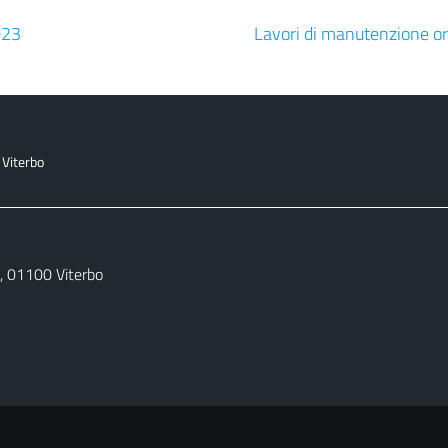
023
Lavori di manutenzione or
 Viterbo
27, 01100 Viterbo