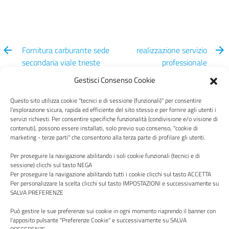
Fornitura carburante sede
realizzazione servizio
secondaria viale trieste
professionale
27 Viterbo
giuslavoristico anno 2023
Gestisci Consenso Cookie
Questo sito utilizza cookie "tecnici e di sessione (funzionali)" per consentire
l’esplorazione sicura, rapida ed efficiente del sito stesso e per fornire agli utenti i
servizi richiesti. Per consentire specifiche funzionalità (condivisione e/o visione di
contenuti), possono essere installati, solo previo suo consenso, "cookie di
Centro Italia
marketing - terze parti" che consentono alla terza parte di profilare gli utenti.
Per proseguire la navigazione abilitando i soli cookie funzionali (tecnici e di
sessione) clicchi sul tasto NEGA
Per proseguire la navigazione abilitando tutti i cookie clicchi sul tasto ACCETTA
Per personalizzare la scelta clicchi sul tasto IMPOSTAZIONI e successivamente su
SALVA PREFERENZE
Via P. Borsellino, 16 - 02100 Rieti - Viale Trieste, 127, 01100
Viterbo
Può gestire le sue preferenze sui cookie in ogni momento riaprendo il banner con
l'apposito pulsante "Preferenze Cookie" e successivamente su SALVA
Codice Fiscale e Partita Iva: 00987490570