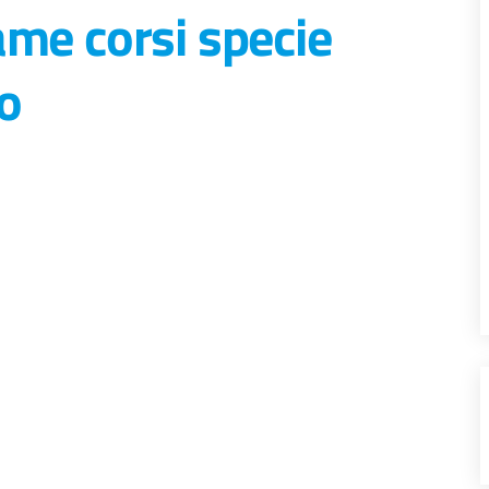
me corsi specie
lo