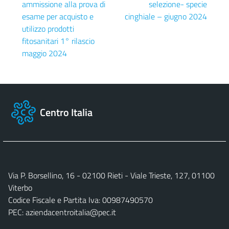
ammissione alla prova di
selezione- specie
esame per acquisto e
cinghiale – giugno 2024
utilizzo prodotti
fitosanitari 1° rilascio
maggio 2024
Centro Italia
Via P. Borsellino, 16 - 02100 Rieti - Viale Trieste, 127, 01100
Viterbo
Codice Fiscale e Partita Iva: 00987490570
PEC:
aziendacentroitalia@pec.it