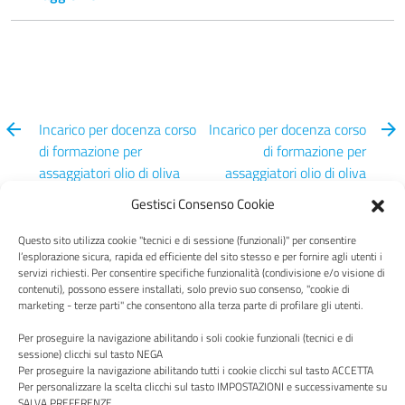
Incarico per docenza corso
Incarico per docenza corso
di formazione per
di formazione per
assaggiatori olio di oliva
assaggiatori olio di oliva
dal 14 al 30 Maggio 2024
dal 14 al 30 Maggio 2024
Gestisci Consenso Cookie
Questo sito utilizza cookie "tecnici e di sessione (funzionali)" per consentire
l’esplorazione sicura, rapida ed efficiente del sito stesso e per fornire agli utenti i
servizi richiesti. Per consentire specifiche funzionalità (condivisione e/o visione di
contenuti), possono essere installati, solo previo suo consenso, "cookie di
Centro Italia
marketing - terze parti" che consentono alla terza parte di profilare gli utenti.
Per proseguire la navigazione abilitando i soli cookie funzionali (tecnici e di
sessione) clicchi sul tasto NEGA
Per proseguire la navigazione abilitando tutti i cookie clicchi sul tasto ACCETTA
Per personalizzare la scelta clicchi sul tasto IMPOSTAZIONI e successivamente su
SALVA PREFERENZE