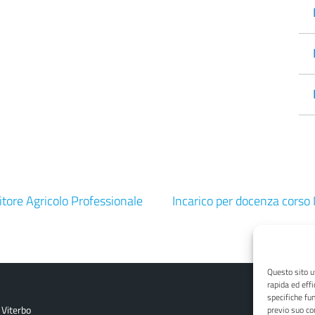
tore Agricolo Professionale
Incarico per docenza corso
Questo sito ut
rapida ed effi
specifiche fun
 Viterbo
previo suo co