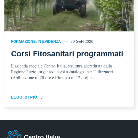
FORMAZIONE
,
IN EVIDENZA
29 GEN 2026
Corsi Fitosanitari programmati
L’azienda speciale Centro Italia, struttura accreditata dalla
Regione Lazio, organizza corsi a catalogo per Utilizzatori
(Abilitazione n. 20 ore e Rinnovo n. 12 ore) e …
LEGGI DI PIÙ
Centro Italia