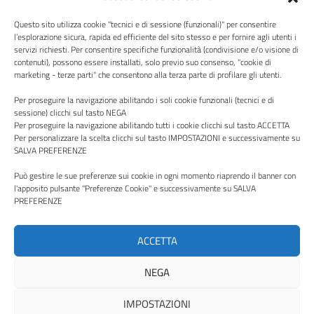
Questo sito utilizza cookie "tecnici e di sessione (funzionali)" per consentire
l’esplorazione sicura, rapida ed efficiente del sito stesso e per fornire agli utenti i
servizi richiesti. Per consentire specifiche funzionalità (condivisione e/o visione di
contenuti), possono essere installati, solo previo suo consenso, "cookie di
Centro Italia
marketing - terze parti" che consentono alla terza parte di profilare gli utenti.
Per proseguire la navigazione abilitando i soli cookie funzionali (tecnici e di
sessione) clicchi sul tasto NEGA
Per proseguire la navigazione abilitando tutti i cookie clicchi sul tasto ACCETTA
Per personalizzare la scelta clicchi sul tasto IMPOSTAZIONI e successivamente su
SALVA PREFERENZE
Via P. Borsellino, 16 - 02100 Rieti - Viale Trieste, 127, 01100
Viterbo
Può gestire le sue preferenze sui cookie in ogni momento riaprendo il banner con
Codice Fiscale e Partita Iva: 00987490570
l'apposito pulsante "Preferenze Cookie" e successivamente su SALVA
PREFERENZE
PEC:
aziendacentroitalia@pec.it
ACCETTA
NEGA
Note legali
Privacy Policy
IMPOSTAZIONI