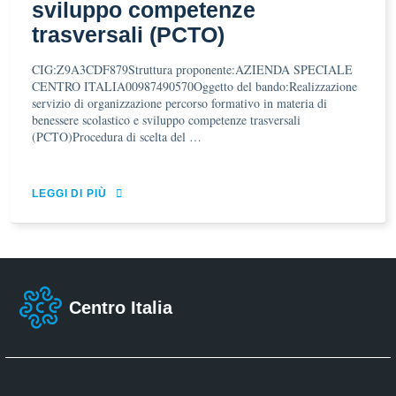
sviluppo competenze
trasversali (PCTO)
CIG:Z9A3CDF879Struttura proponente:AZIENDA SPECIALE
CENTRO ITALIA00987490570Oggetto del bando:Realizzazione
servizio di organizzazione percorso formativo in materia di
benessere scolastico e sviluppo competenze trasversali
(PCTO)Procedura di scelta del …
LEGGI DI PIÙ
Centro Italia