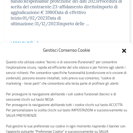
bando:Responsabile protezione dei dati 2023Procedura di
scelta del contraente:23-affidamento direttoImporto di
aggiudicazione:€ 3980Data di effettivo
inizio:01/02/2023Data di
ultimazione:31/12/2023Importo delle …
LEGGI DI PIÙ
Gestisci Consenso Cookie
Questo sito utilizza cookie "tecnici e di sessione (funzionali)" per consentire
l’esplorazione sicura, rapida ed efficiente del sito stesso e per fornire agli utenti i
servizi richiesti. Per consentire specifiche funzionalità (condivisione e/o visione di
contenuti), possono essere installati, solo previo suo consenso, "cookie di
Centro Italia
marketing - terze parti" che consentono alla terza parte di profilare gli utenti.
Per proseguire la navigazione abilitando i soli cookie funzionali (tecnici e di
sessione) clicchi sul tasto NEGA
Per proseguire la navigazione abilitando tutti i cookie clicchi sul tasto ACCETTA
Per personalizzare la scelta clicchi sul tasto IMPOSTAZIONI e successivamente su
SALVA PREFERENZE
Via P. Borsellino, 16 - 02100 Rieti - Viale Trieste, 127, 01100
Viterbo
Può gestire le sue preferenze sui cookie in ogni momento riaprendo il banner con
Codice Fiscale e Partita Iva: 00987490570
l'apposito pulsante "Preferenze Cookie" e successivamente su SALVA