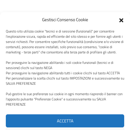
Gestisci Consenso Cookie
Questo sito utilizza cookie "tecnici e di sessione (funzionali)" per consentire
l’esplorazione sicura, rapida ed efficiente del sito stesso e per fornire agli utenti i
servizi richiesti. Per consentire specifiche funzionalità (condivisione e/o visione di
contenuti), possono essere installati, solo previo suo consenso, "cookie di
Centro Italia
marketing - terze parti" che consentono alla terza parte di profilare gli utenti.
Per proseguire la navigazione abilitando i soli cookie funzionali (tecnici e di
sessione) clicchi sul tasto NEGA
Per proseguire la navigazione abilitando tutti i cookie clicchi sul tasto ACCETTA
Per personalizzare la scelta clicchi sul tasto IMPOSTAZIONI e successivamente su
SALVA PREFERENZE
Via P. Borsellino, 16 - 02100 Rieti - Viale Trieste, 127, 01100
Viterbo
Può gestire le sue preferenze sui cookie in ogni momento riaprendo il banner con
Codice Fiscale e Partita Iva: 00987490570
l'apposito pulsante "Preferenze Cookie" e successivamente su SALVA
PREFERENZE
PEC:
aziendacentroitalia@pec.it
ACCETTA