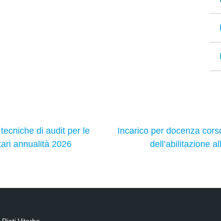
ecniche di audit per le
Incarico per docenza corso
tari annualità 2026
dell’abilitazione al
Rieti Viterbo