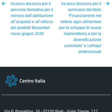
Incarico docenza per il
Incarico docenza per il
percorso formativo per il
seminario dal titolo
rinnovo dell’abilitazione
“Finanziamenti nel
all’acquisto e all’utilizzo
settore agro-alimentare
dei prodotti fitosanitari
per lo sviluppo di nuova
mese giugno 2026
imprenditoria e per la
diversificazione
aziendale” e colloqui
professionali
Centro Italia
Via P. Borsellino, 16 - 02100 Rieti - Viale Trieste, 127,